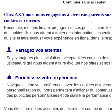
Continuer sans accepter
Chez AXA nous nous engageons à être transparents sur 
cookies et traceurs
!
Ensemble, mettons fin aux préjugés sur ces petits fichiers te
de
cookies
. Ils nous aident à traiter des informations essentie
du site et faire évoluer votre expérience en ligne, dans le resp
Partagez vos attentes
A vos côtés
Retour à la section précédente
Soyez toujours plus satisfait en acceptant les
cookies
de mes
Fermer le menu principal
utilisateurs qui nous aident à faire évoluer nos offres et nos 
Enrichissez votre expérience
Naviguez selon vos préférences avec les
cookies et traceur
personnalisation qui nous permettent d'afficher du contenu a
des publicités personnalisées et de suivre la performance
Préserver la nature et le climat
Vous êtes libre de les accepter, de les refuser comme de cha
Faire avancer la solidarité et l'inclusion