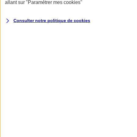
Donner toute leur place aux territoires
allant sur
"Paramétrer mes
cookies
"
Porter l'élan du rugby féminin
Consulter notre politique de
cookies
Nos actualités
Retour à la section précédente
Fermer le menu principal