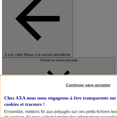
A vos côtés
Retour à la section précédente
Fermer le menu principal
Continuer sans accepter
Chez AXA nous nous engageons à être transparents sur 
cookies et traceurs
!
Préserver la nature et le climat
Ensemble, mettons fin aux préjugés sur ces petits fichiers te
Faire avancer la solidarité et l'inclusion