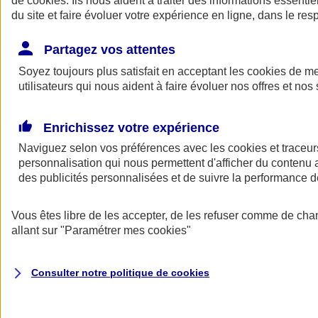
de
cookies
. Ils nous aident à traiter des informations essentie
Donner toute leur place aux territoires
du site et faire évoluer votre expérience en ligne, dans le resp
Porter l'élan du rugby féminin
Partagez vos attentes
Soyez toujours plus satisfait en acceptant les
cookies
de mes
utilisateurs qui nous aident à faire évoluer nos offres et nos 
Enrichissez votre expérience
Naviguez selon vos préférences avec les
cookies et traceur
personnalisation qui nous permettent d'afficher du contenu a
des publicités personnalisées et de suivre la performance
Vous êtes libre de les accepter, de les refuser comme de cha
allant sur
"Paramétrer mes
cookies
"
Nos actualités
Retour à la section précédente
Fermer le menu principal
Consulter notre politique de
cookies