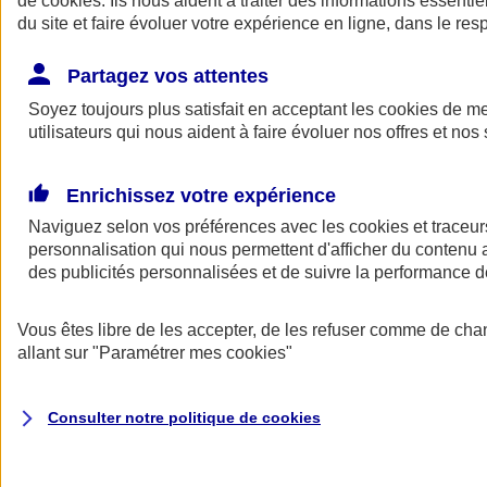
de
cookies
. Ils nous aident à traiter des informations essentie
Donner toute leur place aux territoires
du site et faire évoluer votre expérience en ligne, dans le resp
Porter l'élan du rugby féminin
Partagez vos attentes
Soyez toujours plus satisfait en acceptant les
cookies
de mes
utilisateurs qui nous aident à faire évoluer nos offres et nos 
Enrichissez votre expérience
Naviguez selon vos préférences avec les
cookies et traceur
personnalisation qui nous permettent d'afficher du contenu a
des publicités personnalisées et de suivre la performance
Vous êtes libre de les accepter, de les refuser comme de cha
allant sur
"Paramétrer mes
cookies
"
Nos actualités
Retour à la section précédente
Fermer le menu principal
Consulter notre politique de
cookies