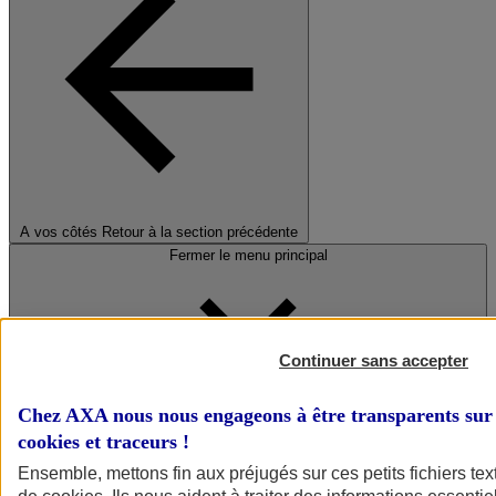
A vos côtés
Retour à la section précédente
Fermer le menu principal
Continuer sans accepter
Chez AXA nous nous engageons à être transparents sur 
cookies et traceurs
!
Préserver la nature et le climat
Ensemble, mettons fin aux préjugés sur ces petits fichiers te
Faire avancer la solidarité et l'inclusion