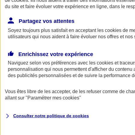
de
cookies
. Ils nous aident à traiter des informations essentie
Donner toute leur place aux territoires
du site et faire évoluer votre expérience en ligne, dans le resp
Porter l'élan du rugby féminin
Partagez vos attentes
Soyez toujours plus satisfait en acceptant les
cookies
de mes
utilisateurs qui nous aident à faire évoluer nos offres et nos 
Enrichissez votre expérience
Naviguez selon vos préférences avec les
cookies et traceur
personnalisation qui nous permettent d'afficher du contenu a
des publicités personnalisées et de suivre la performance
Vous êtes libre de les accepter, de les refuser comme de cha
allant sur
"Paramétrer mes
cookies
"
Nos actualités
Retour à la section précédente
Fermer le menu principal
Consulter notre politique de
cookies