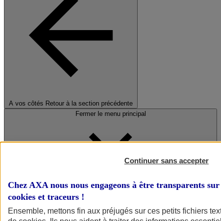
A vos côtés
Retour à la section précédente
Fermer le menu principal
Continuer sans accepter
Chez AXA nous nous engageons à être transparents sur 
cookies et traceurs
!
Préserver la nature et le climat
Ensemble, mettons fin aux préjugés sur ces petits fichiers te
Faire avancer la solidarité et l'inclusion