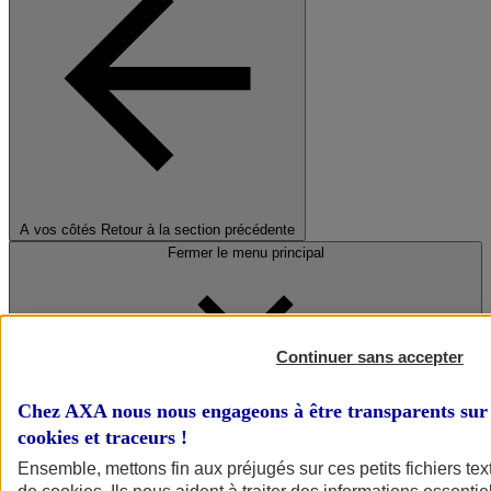
A vos côtés
Retour à la section précédente
Fermer le menu principal
Continuer sans accepter
Chez AXA nous nous engageons à être transparents sur 
cookies et traceurs
!
Préserver la nature et le climat
Ensemble, mettons fin aux préjugés sur ces petits fichiers te
Faire avancer la solidarité et l'inclusion