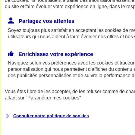
de
cookies
. Ils nous aident à traiter des informations essentie
Donner toute leur place aux territoires
du site et faire évoluer votre expérience en ligne, dans le resp
Porter l'élan du rugby féminin
Partagez vos attentes
Soyez toujours plus satisfait en acceptant les
cookies
de mes
utilisateurs qui nous aident à faire évoluer nos offres et nos 
Enrichissez votre expérience
Naviguez selon vos préférences avec les
cookies et traceur
personnalisation qui nous permettent d'afficher du contenu a
des publicités personnalisées et de suivre la performance
Vous êtes libre de les accepter, de les refuser comme de cha
allant sur
"Paramétrer mes
cookies
"
Nos actualités
Retour à la section précédente
Fermer le menu principal
Consulter notre politique de
cookies