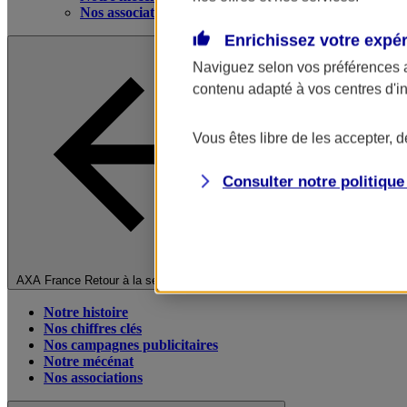
Nos associations
Enrichissez votre expé
Naviguez selon vos préférences 
contenu adapté à vos centres d'i
Vous êtes libre de les accepter, 
Consulter notre politiqu
Fermer le menu principal
AXA France
Retour à la section précédente
Notre histoire
Nos chiffres clés
Nos campagnes publicitaires
Notre mécénat
Nos associations