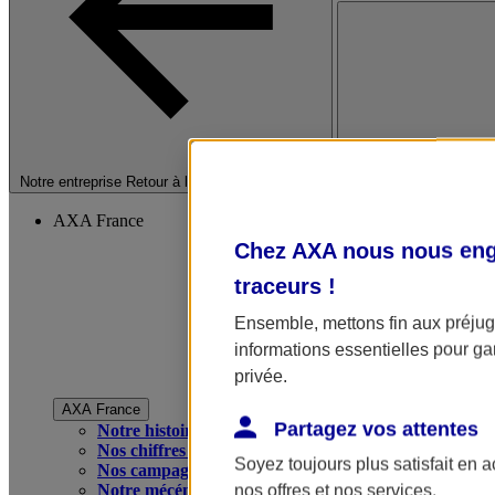
Fermer le menu princip
Notre entreprise
Retour à la section précédente
AXA France
Chez AXA nous nous enga
traceurs
!
Ensemble, mettons fin aux préjugé
informations essentielles pour gar
privée.
AXA France
Partagez vos attentes
Notre histoire
Nos chiffres clés
Soyez toujours plus satisfait en 
Nos campagnes publicitaires
Notre mécénat
nos offres et nos services.