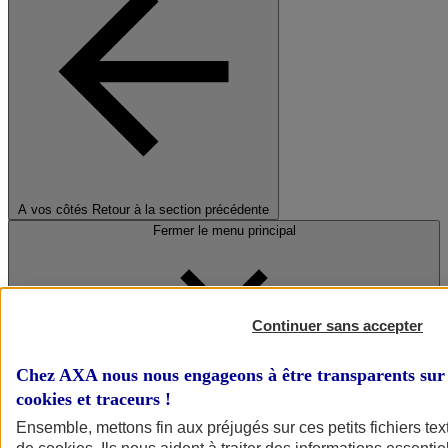
A vos côtés
Retour à la section précédente
Fermer le menu principal
Continuer sans accepter
Chez AXA nous nous engageons à être transparents sur 
cookies et traceurs
!
Préserver la nature et le climat
Ensemble, mettons fin aux préjugés sur ces petits fichiers te
Faire avancer la solidarité et l'inclusion