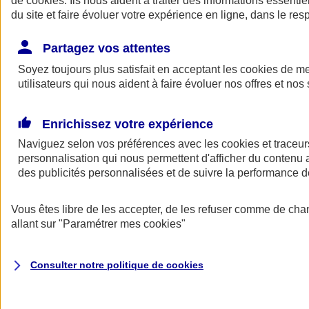
de
cookies
. Ils nous aident à traiter des informations essentie
Donner toute leur place aux territoires
du site et faire évoluer votre expérience en ligne, dans le resp
Porter l'élan du rugby féminin
Partagez vos attentes
Soyez toujours plus satisfait en acceptant les
cookies
de mes
utilisateurs qui nous aident à faire évoluer nos offres et nos 
Enrichissez votre expérience
Naviguez selon vos préférences avec les
cookies et traceur
personnalisation qui nous permettent d'afficher du contenu a
des publicités personnalisées et de suivre la performance
Vous êtes libre de les accepter, de les refuser comme de cha
allant sur
"Paramétrer mes
cookies
"
Nos actualités
Retour à la section précédente
Fermer le menu principal
Consulter notre politique de
cookies