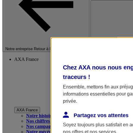
Fermer le menu princip
Notre entreprise
Retour à la section précédente
AXA France
Chez AXA nous nous enga
traceurs
!
Ensemble, mettons fin aux préjugé
informations essentielles pour gar
privée.
AXA France
Partagez vos attentes
Notre histoire
Nos chiffres clés
Soyez toujours plus satisfait en 
Nos campagnes publicitaires
Notre mécénat
nos offres et nos services.