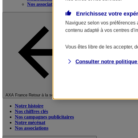
Nos associations
Enrichissez votre expé
Naviguez selon vos préférences 
contenu adapté à vos centres d'i
Vous êtes libre de les accepter, 
Consulter notre politiqu
Fermer le menu principal
AXA France
Retour à la section précédente
Notre histoire
Nos chiffres clés
Nos campagnes publicitaires
Notre mécénat
Nos associations