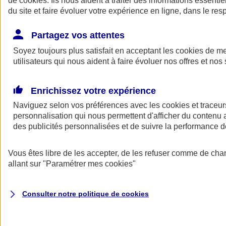
de
cookies
. Ils nous aident à traiter des informations essentie
Donner toute leur place aux territoires
du site et faire évoluer votre expérience en ligne, dans le resp
Porter l'élan du rugby féminin
Partagez vos attentes
Soyez toujours plus satisfait en acceptant les
cookies
de mes
utilisateurs qui nous aident à faire évoluer nos offres et nos 
Enrichissez votre expérience
Naviguez selon vos préférences avec les
cookies et traceur
personnalisation qui nous permettent d'afficher du contenu a
des publicités personnalisées et de suivre la performance
Vous êtes libre de les accepter, de les refuser comme de cha
allant sur
"Paramétrer mes
cookies
"
Nos actualités
Retour à la section précédente
Fermer le menu principal
Consulter notre politique de
cookies