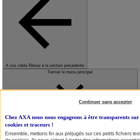
A vos côtés
Retour à la section précédente
Fermer le menu principal
Continuer sans accepter
Chez AXA nous nous engageons à être transparents sur 
cookies et traceurs
!
Préserver la nature et le climat
Ensemble, mettons fin aux préjugés sur ces petits fichiers te
Faire avancer la solidarité et l'inclusion