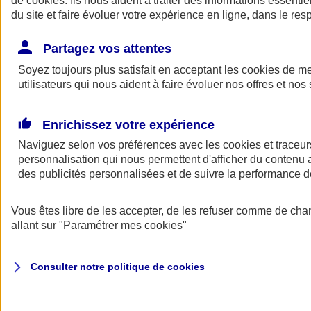
de
cookies
. Ils nous aident à traiter des informations essentie
Donner toute leur place aux territoires
du site et faire évoluer votre expérience en ligne, dans le resp
Porter l'élan du rugby féminin
Partagez vos attentes
Soyez toujours plus satisfait en acceptant les
cookies
de mes
utilisateurs qui nous aident à faire évoluer nos offres et nos 
Enrichissez votre expérience
Naviguez selon vos préférences avec les
cookies et traceur
personnalisation qui nous permettent d'afficher du contenu a
des publicités personnalisées et de suivre la performance
Vous êtes libre de les accepter, de les refuser comme de cha
allant sur
"Paramétrer mes
cookies
"
Nos actualités
Retour à la section précédente
Fermer le menu principal
Consulter notre politique de
cookies