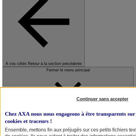
A vos côtés
Retour à la section précédente
Fermer le menu principal
Continuer sans accepter
Chez AXA nous nous engageons à être transparents sur 
cookies et traceurs
!
Préserver la nature et le climat
Ensemble, mettons fin aux préjugés sur ces petits fichiers te
Faire avancer la solidarité et l'inclusion