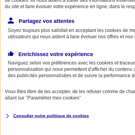
de
cookies
. Ils nous aident à traiter des informations essentie
Donner toute leur place aux territoires
du site et faire évoluer votre expérience en ligne, dans le resp
Porter l'élan du rugby féminin
Partagez vos attentes
Soyez toujours plus satisfait en acceptant les
cookies
de mes
utilisateurs qui nous aident à faire évoluer nos offres et nos 
Enrichissez votre expérience
Naviguez selon vos préférences avec les
cookies et traceur
personnalisation qui nous permettent d'afficher du contenu a
des publicités personnalisées et de suivre la performance
Vous êtes libre de les accepter, de les refuser comme de cha
allant sur
"Paramétrer mes
cookies
"
Nos actualités
Retour à la section précédente
Fermer le menu principal
Consulter notre politique de
cookies