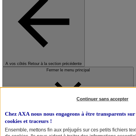
A vos côtés
Retour à la section précédente
Fermer le menu principal
Continuer sans accepter
Chez AXA nous nous engageons à être transparents sur 
cookies et traceurs
!
Préserver la nature et le climat
Ensemble, mettons fin aux préjugés sur ces petits fichiers te
Faire avancer la solidarité et l'inclusion