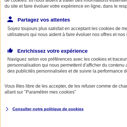
de
cookies
. Ils nous aident à traiter des informations essentie
Donner toute leur place aux territoires
du site et faire évoluer votre expérience en ligne, dans le resp
Porter l'élan du rugby féminin
Partagez vos attentes
Soyez toujours plus satisfait en acceptant les
cookies
de mes
utilisateurs qui nous aident à faire évoluer nos offres et nos 
Enrichissez votre expérience
Naviguez selon vos préférences avec les
cookies et traceur
personnalisation qui nous permettent d'afficher du contenu a
des publicités personnalisées et de suivre la performance
Vous êtes libre de les accepter, de les refuser comme de cha
allant sur
"Paramétrer mes
cookies
"
Nos actualités
Retour à la section précédente
Fermer le menu principal
Consulter notre politique de
cookies