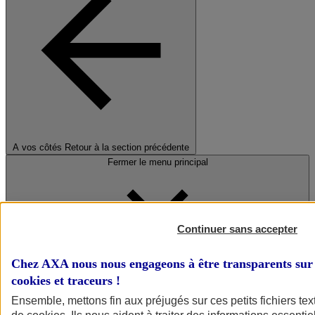
A vos côtés
Retour à la section précédente
Fermer le menu principal
Continuer sans accepter
Chez AXA nous nous engageons à être transparents sur 
cookies et traceurs
!
Préserver la nature et le climat
Ensemble, mettons fin aux préjugés sur ces petits fichiers te
Faire avancer la solidarité et l'inclusion