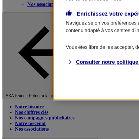
Nos associations
Enrichissez votre expé
Naviguez selon vos préférences 
contenu adapté à vos centres d'i
Vous êtes libre de les accepter, 
Consulter notre politiqu
Fermer le menu principal
AXA France
Retour à la section précédente
Notre histoire
Nos chiffres clés
Nos campagnes publicitaires
Notre mécénat
Nos associations