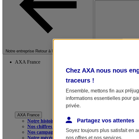
Fermer le menu princip
Notre entreprise
Retour à la section précédente
AXA France
Chez AXA nous nous enga
traceurs
!
Ensemble, mettons fin aux préjugé
informations essentielles pour gar
privée.
AXA France
Partagez vos attentes
Notre histoire
Nos chiffres clés
Soyez toujours plus satisfait en 
Nos campagnes publicitaires
Notre mécénat
nos offres et nos services.