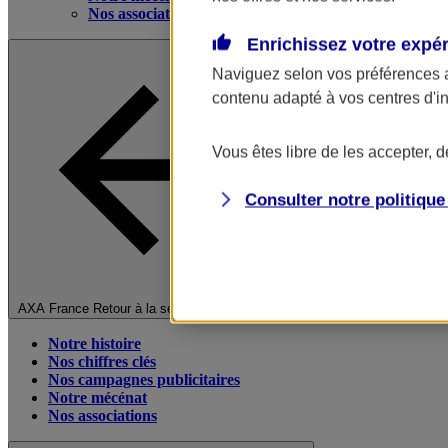
Nos associations
Enrichissez votre expé
Naviguez selon vos préférences 
contenu adapté à vos centres d'i
Vous êtes libre de les accepter, 
Consulter notre politiqu
Fermer le menu principal
AXA France
Retour à la section précédente
Notre histoire
Nos chiffres clés
Nos campagnes publicitaires
Notre mécénat
Nos associations