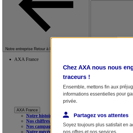
Fermer le menu princip
Notre entreprise
Retour à la section précédente
AXA France
Chez AXA nous nous enga
traceurs
!
Ensemble, mettons fin aux préjugé
informations essentielles pour gar
privée.
AXA France
Partagez vos attentes
Notre histoire
Nos chiffres clés
Soyez toujours plus satisfait en 
Nos campagnes publicitaires
Notre mécénat
nos offres et nos services.