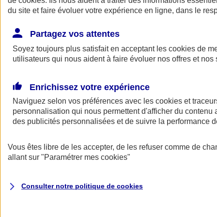
de
cookies
. Ils nous aident à traiter des informations essentie
Donner toute leur place aux territoires
du site et faire évoluer votre expérience en ligne, dans le resp
Porter l'élan du rugby féminin
Partagez vos attentes
Soyez toujours plus satisfait en acceptant les
cookies
de mes
utilisateurs qui nous aident à faire évoluer nos offres et nos 
Enrichissez votre expérience
Naviguez selon vos préférences avec les
cookies et traceur
personnalisation qui nous permettent d'afficher du contenu a
des publicités personnalisées et de suivre la performance
Vous êtes libre de les accepter, de les refuser comme de cha
allant sur
"Paramétrer mes
cookies
"
Nos actualités
Retour à la section précédente
Fermer le menu principal
Consulter notre politique de
cookies