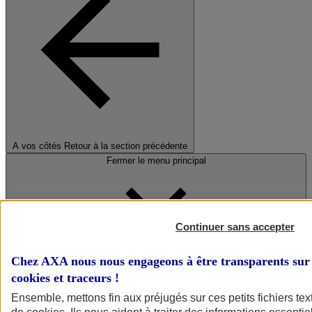
A vos côtés
Retour à la section précédente
Fermer le menu principal
Continuer sans accepter
Chez AXA nous nous engageons à être transparents sur 
cookies et traceurs
!
Préserver la nature et le climat
Ensemble, mettons fin aux préjugés sur ces petits fichiers te
Faire avancer la solidarité et l'inclusion