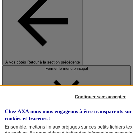
A vos côtés
Retour à la section précédente
Fermer le menu principal
Continuer sans accepter
Chez AXA nous nous engageons à être transparents sur 
cookies et traceurs
!
Préserver la nature et le climat
Ensemble, mettons fin aux préjugés sur ces petits fichiers te
Faire avancer la solidarité et l'inclusion