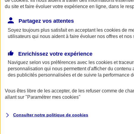
de
cookies
. Ils nous aident à traiter des informations essentie
Donner toute leur place aux territoires
du site et faire évoluer votre expérience en ligne, dans le resp
Porter l'élan du rugby féminin
Partagez vos attentes
Soyez toujours plus satisfait en acceptant les
cookies
de mes
utilisateurs qui nous aident à faire évoluer nos offres et nos 
Enrichissez votre expérience
Naviguez selon vos préférences avec les
cookies et traceur
personnalisation qui nous permettent d'afficher du contenu a
des publicités personnalisées et de suivre la performance
Vous êtes libre de les accepter, de les refuser comme de cha
allant sur
"Paramétrer mes
cookies
"
Nos actualités
Retour à la section précédente
Fermer le menu principal
Consulter notre politique de
cookies