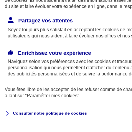
de
cookies
. Ils nous aident à traiter des informations essentie
Donner toute leur place aux territoires
du site et faire évoluer votre expérience en ligne, dans le resp
Porter l'élan du rugby féminin
Partagez vos attentes
Soyez toujours plus satisfait en acceptant les
cookies
de mes
utilisateurs qui nous aident à faire évoluer nos offres et nos 
Enrichissez votre expérience
Naviguez selon vos préférences avec les
cookies et traceur
personnalisation qui nous permettent d'afficher du contenu a
des publicités personnalisées et de suivre la performance
Vous êtes libre de les accepter, de les refuser comme de cha
allant sur
"Paramétrer mes
cookies
"
Nos actualités
Retour à la section précédente
Fermer le menu principal
Consulter notre politique de
cookies