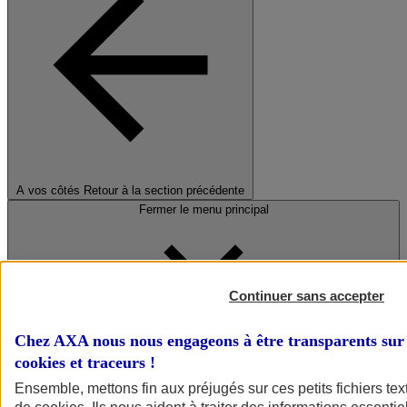
A vos côtés
Retour à la section précédente
Fermer le menu principal
Continuer sans accepter
Chez AXA nous nous engageons à être transparents sur 
cookies et traceurs
!
Préserver la nature et le climat
Ensemble, mettons fin aux préjugés sur ces petits fichiers te
Faire avancer la solidarité et l'inclusion