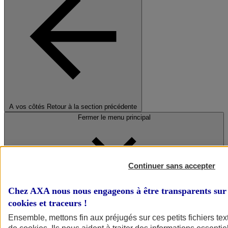
A vos côtés
Retour à la section précédente
Fermer le menu principal
Continuer sans accepter
Chez AXA nous nous engageons à être transparents sur 
cookies et traceurs
!
Préserver la nature et le climat
Ensemble, mettons fin aux préjugés sur ces petits fichiers te
Faire avancer la solidarité et l'inclusion