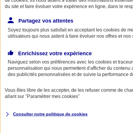
de
cookies
. Ils nous aident à traiter des informations essentie
Donner toute leur place aux territoires
du site et faire évoluer votre expérience en ligne, dans le resp
Porter l'élan du rugby féminin
Partagez vos attentes
Soyez toujours plus satisfait en acceptant les
cookies
de mes
utilisateurs qui nous aident à faire évoluer nos offres et nos 
Enrichissez votre expérience
Naviguez selon vos préférences avec les
cookies et traceur
personnalisation qui nous permettent d'afficher du contenu a
des publicités personnalisées et de suivre la performance
Vous êtes libre de les accepter, de les refuser comme de cha
allant sur
"Paramétrer mes
cookies
"
Nos actualités
Retour à la section précédente
Fermer le menu principal
Consulter notre politique de
cookies