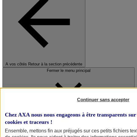
A vos côtés
Retour à la section précédente
Fermer le menu principal
Continuer sans accepter
Chez AXA nous nous engageons à être transparents sur 
cookies et traceurs
!
Préserver la nature et le climat
Ensemble, mettons fin aux préjugés sur ces petits fichiers te
Faire avancer la solidarité et l'inclusion