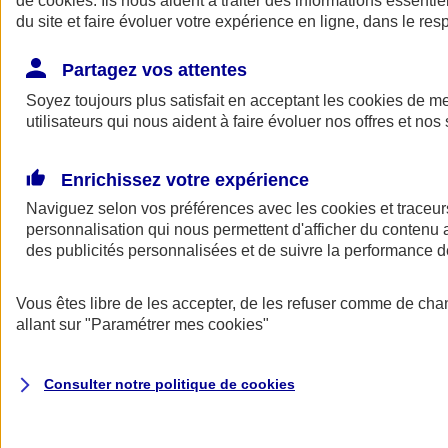
de
cookies
. Ils nous aident à traiter des informations essentie
Donner toute leur place aux territoires
du site et faire évoluer votre expérience en ligne, dans le resp
Porter l'élan du rugby féminin
Partagez vos attentes
Soyez toujours plus satisfait en acceptant les
cookies
de mes
utilisateurs qui nous aident à faire évoluer nos offres et nos 
Enrichissez votre expérience
Naviguez selon vos préférences avec les
cookies et traceur
personnalisation qui nous permettent d'afficher du contenu a
des publicités personnalisées et de suivre la performance
Vous êtes libre de les accepter, de les refuser comme de cha
allant sur
"Paramétrer mes
cookies
"
Nos actualités
Retour à la section précédente
Fermer le menu principal
Consulter notre politique de
cookies