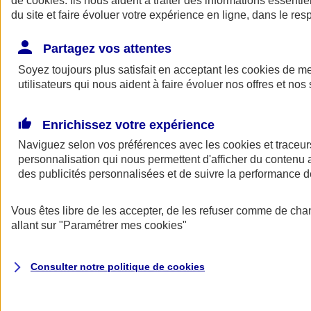
de
cookies
. Ils nous aident à traiter des informations essentie
Donner toute leur place aux territoires
du site et faire évoluer votre expérience en ligne, dans le resp
Porter l'élan du rugby féminin
Partagez vos attentes
Soyez toujours plus satisfait en acceptant les
cookies
de mes
utilisateurs qui nous aident à faire évoluer nos offres et nos 
Enrichissez votre expérience
Naviguez selon vos préférences avec les
cookies et traceur
personnalisation qui nous permettent d'afficher du contenu a
des publicités personnalisées et de suivre la performance
Vous êtes libre de les accepter, de les refuser comme de cha
allant sur
"Paramétrer mes
cookies
"
Nos actualités
Retour à la section précédente
Fermer le menu principal
Consulter notre politique de
cookies