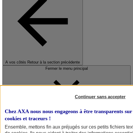
A vos côtés
Retour à la section précédente
Fermer le menu principal
Continuer sans accepter
Chez AXA nous nous engageons à être transparents sur 
cookies et traceurs
!
Préserver la nature et le climat
Ensemble, mettons fin aux préjugés sur ces petits fichiers te
Faire avancer la solidarité et l'inclusion