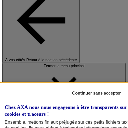
A vos côtés
Retour à la section précédente
Fermer le menu principal
Continuer sans accepter
Chez AXA nous nous engageons à être transparents sur 
cookies et traceurs
!
Préserver la nature et le climat
Ensemble, mettons fin aux préjugés sur ces petits fichiers te
Faire avancer la solidarité et l'inclusion