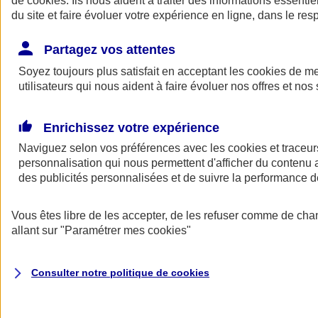
de
cookies
. Ils nous aident à traiter des informations essentie
Donner toute leur place aux territoires
du site et faire évoluer votre expérience en ligne, dans le resp
Porter l'élan du rugby féminin
Partagez vos attentes
Soyez toujours plus satisfait en acceptant les
cookies
de mes
utilisateurs qui nous aident à faire évoluer nos offres et nos 
Enrichissez votre expérience
Naviguez selon vos préférences avec les
cookies et traceur
personnalisation qui nous permettent d'afficher du contenu a
des publicités personnalisées et de suivre la performance
Vous êtes libre de les accepter, de les refuser comme de cha
allant sur
"Paramétrer mes
cookies
"
Nos actualités
Retour à la section précédente
Fermer le menu principal
Consulter notre politique de
cookies