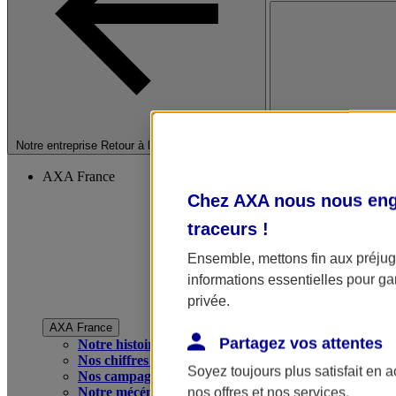
Fermer le menu princip
Notre entreprise
Retour à la section précédente
AXA France
Chez AXA nous nous enga
traceurs
!
Ensemble, mettons fin aux préjugé
informations essentielles pour gar
privée.
AXA France
Partagez vos attentes
Notre histoire
Nos chiffres clés
Soyez toujours plus satisfait en 
Nos campagnes publicitaires
Notre mécénat
nos offres et nos services.