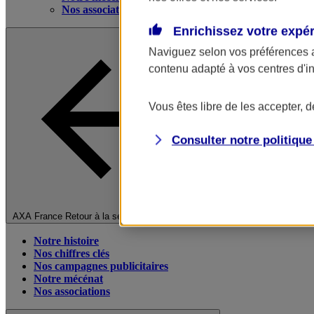
Nos associations
Enrichissez votre expé
Naviguez selon vos préférences 
contenu adapté à vos centres d'i
Vous êtes libre de les accepter, 
Consulter notre politiqu
Fermer le menu principal
AXA France
Retour à la section précédente
Notre histoire
Nos chiffres clés
Nos campagnes publicitaires
Notre mécénat
Nos associations