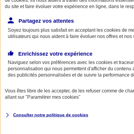
de
cookies
. Ils nous aident à traiter des informations essentie
Donner toute leur place aux territoires
du site et faire évoluer votre expérience en ligne, dans le resp
Porter l'élan du rugby féminin
Partagez vos attentes
Soyez toujours plus satisfait en acceptant les
cookies
de mes
utilisateurs qui nous aident à faire évoluer nos offres et nos 
Enrichissez votre expérience
Naviguez selon vos préférences avec les
cookies et traceur
personnalisation qui nous permettent d'afficher du contenu a
des publicités personnalisées et de suivre la performance
Vous êtes libre de les accepter, de les refuser comme de cha
allant sur
"Paramétrer mes
cookies
"
Nos actualités
Retour à la section précédente
Fermer le menu principal
Consulter notre politique de
cookies