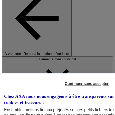
A vos côtés
Retour à la section précédente
Fermer le menu principal
Continuer sans accepter
Chez AXA nous nous engageons à être transparents sur 
cookies et traceurs
!
Préserver la nature et le climat
Ensemble, mettons fin aux préjugés sur ces petits fichiers te
Faire avancer la solidarité et l'inclusion