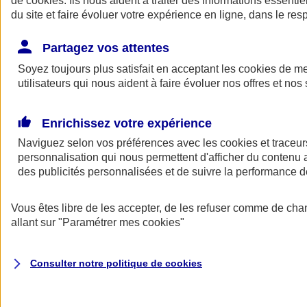
de
cookies
. Ils nous aident à traiter des informations essentie
Donner toute leur place aux territoires
du site et faire évoluer votre expérience en ligne, dans le resp
Porter l'élan du rugby féminin
Partagez vos attentes
Soyez toujours plus satisfait en acceptant les
cookies
de mes
utilisateurs qui nous aident à faire évoluer nos offres et nos 
Enrichissez votre expérience
Naviguez selon vos préférences avec les
cookies et traceur
personnalisation qui nous permettent d'afficher du contenu a
des publicités personnalisées et de suivre la performance
Vous êtes libre de les accepter, de les refuser comme de cha
allant sur
"Paramétrer mes
cookies
"
Nos actualités
Retour à la section précédente
Fermer le menu principal
Consulter notre politique de
cookies