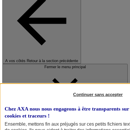
A vos côtés
Retour à la section précédente
Fermer le menu principal
Continuer sans accepter
Chez AXA nous nous engageons à être transparents sur 
cookies et traceurs
!
Préserver la nature et le climat
Ensemble, mettons fin aux préjugés sur ces petits fichiers te
Faire avancer la solidarité et l'inclusion