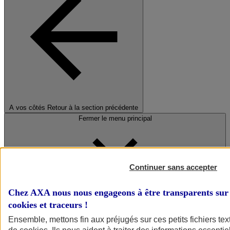
A vos côtés
Retour à la section précédente
Fermer le menu principal
Continuer sans accepter
Chez AXA nous nous engageons à être transparents sur 
cookies et traceurs
!
Préserver la nature et le climat
Ensemble, mettons fin aux préjugés sur ces petits fichiers te
Faire avancer la solidarité et l'inclusion