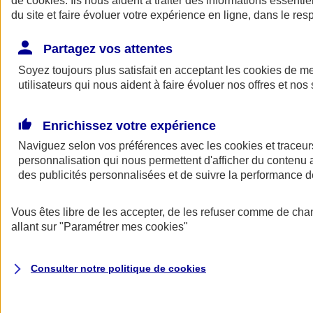
de
cookies
. Ils nous aident à traiter des informations essentie
Donner toute leur place aux territoires
du site et faire évoluer votre expérience en ligne, dans le resp
Porter l'élan du rugby féminin
Partagez vos attentes
Soyez toujours plus satisfait en acceptant les
cookies
de mes
utilisateurs qui nous aident à faire évoluer nos offres et nos 
Enrichissez votre expérience
Naviguez selon vos préférences avec les
cookies et traceur
personnalisation qui nous permettent d'afficher du contenu a
des publicités personnalisées et de suivre la performance
Vous êtes libre de les accepter, de les refuser comme de cha
allant sur
"Paramétrer mes
cookies
"
Nos actualités
Retour à la section précédente
Fermer le menu principal
Consulter notre politique de
cookies