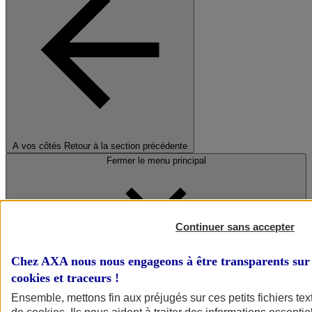
A vos côtés
Retour à la section précédente
Fermer le menu principal
Continuer sans accepter
Chez AXA nous nous engageons à être transparents sur 
cookies et traceurs
!
Préserver la nature et le climat
Ensemble, mettons fin aux préjugés sur ces petits fichiers te
Faire avancer la solidarité et l'inclusion