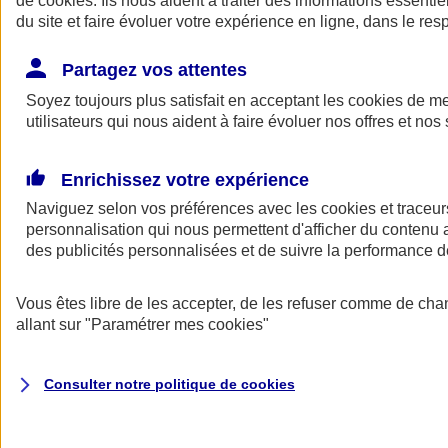
de
cookies
. Ils nous aident à traiter des informations essentie
Donner toute leur place aux territoires
du site et faire évoluer votre expérience en ligne, dans le resp
Porter l'élan du rugby féminin
Partagez vos attentes
Soyez toujours plus satisfait en acceptant les
cookies
de mes
utilisateurs qui nous aident à faire évoluer nos offres et nos 
Enrichissez votre expérience
Naviguez selon vos préférences avec les
cookies et traceur
personnalisation qui nous permettent d'afficher du contenu a
des publicités personnalisées et de suivre la performance
Vous êtes libre de les accepter, de les refuser comme de cha
allant sur
"Paramétrer mes
cookies
"
Nos actualités
Retour à la section précédente
Fermer le menu principal
Consulter notre politique de
cookies