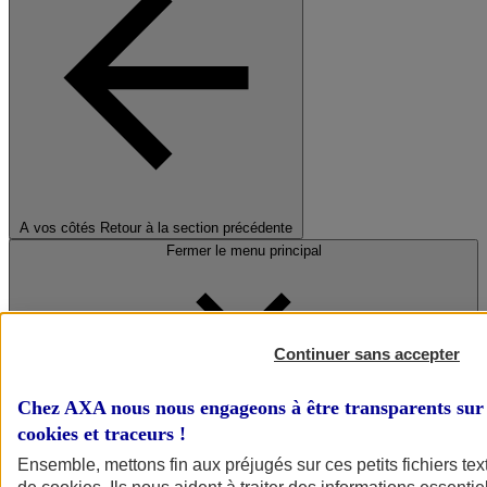
A vos côtés
Retour à la section précédente
Fermer le menu principal
Continuer sans accepter
Chez AXA nous nous engageons à être transparents sur 
cookies et traceurs
!
Préserver la nature et le climat
Ensemble, mettons fin aux préjugés sur ces petits fichiers te
Faire avancer la solidarité et l'inclusion