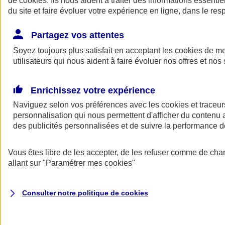
de
cookies
. Ils nous aident à traiter des informations essentie
Donner toute leur place aux territoires
du site et faire évoluer votre expérience en ligne, dans le resp
Porter l'élan du rugby féminin
Partagez vos attentes
Soyez toujours plus satisfait en acceptant les
cookies
de mes
utilisateurs qui nous aident à faire évoluer nos offres et nos 
Enrichissez votre expérience
Naviguez selon vos préférences avec les
cookies et traceur
personnalisation qui nous permettent d'afficher du contenu a
des publicités personnalisées et de suivre la performance
Vous êtes libre de les accepter, de les refuser comme de cha
allant sur
"Paramétrer mes
cookies
"
Nos actualités
Retour à la section précédente
Fermer le menu principal
Consulter notre politique de
cookies