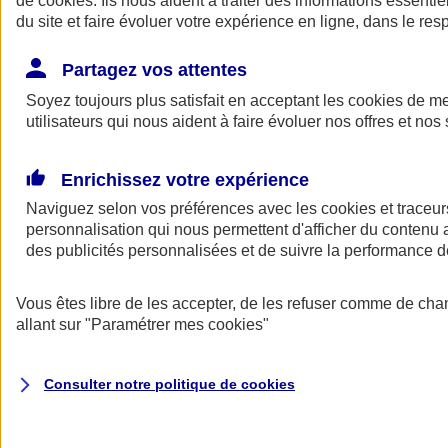
de
cookies
. Ils nous aident à traiter des informations essentie
Donner toute leur place aux territoires
du site et faire évoluer votre expérience en ligne, dans le resp
Porter l'élan du rugby féminin
Partagez vos attentes
Soyez toujours plus satisfait en acceptant les
cookies
de mes
utilisateurs qui nous aident à faire évoluer nos offres et nos 
Enrichissez votre expérience
Naviguez selon vos préférences avec les
cookies et traceur
personnalisation qui nous permettent d'afficher du contenu a
des publicités personnalisées et de suivre la performance
Vous êtes libre de les accepter, de les refuser comme de cha
allant sur
"Paramétrer mes
cookies
"
Nos actualités
Retour à la section précédente
Fermer le menu principal
Consulter notre politique de
cookies