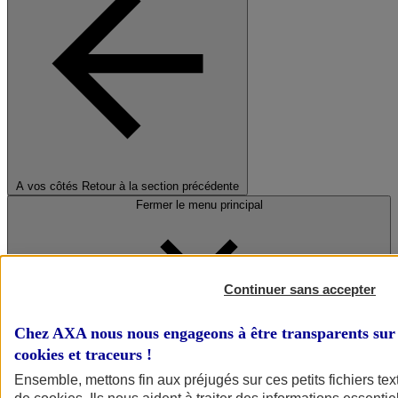
A vos côtés
Retour à la section précédente
Fermer le menu principal
Continuer sans accepter
Chez AXA nous nous engageons à être transparents sur 
cookies et traceurs
!
Préserver la nature et le climat
Ensemble, mettons fin aux préjugés sur ces petits fichiers te
Faire avancer la solidarité et l'inclusion