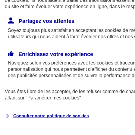
de
cookies
. Ils nous aident à traiter des informations essentie
Donner toute leur place aux territoires
du site et faire évoluer votre expérience en ligne, dans le resp
Porter l'élan du rugby féminin
Partagez vos attentes
Soyez toujours plus satisfait en acceptant les
cookies
de mes
utilisateurs qui nous aident à faire évoluer nos offres et nos 
Enrichissez votre expérience
Naviguez selon vos préférences avec les
cookies et traceur
personnalisation qui nous permettent d'afficher du contenu a
des publicités personnalisées et de suivre la performance
Vous êtes libre de les accepter, de les refuser comme de cha
allant sur
"Paramétrer mes
cookies
"
Nos actualités
Retour à la section précédente
Fermer le menu principal
Consulter notre politique de
cookies