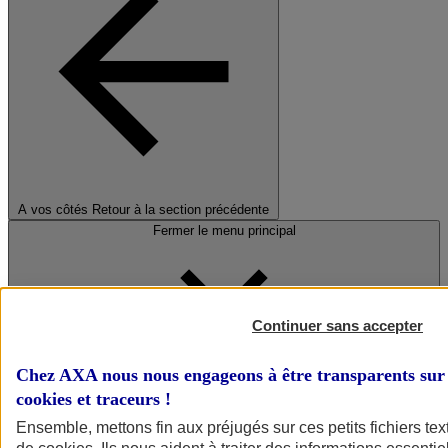
A vos côtés
Retour à la section précédente
Fermer le menu principal
Continuer sans accepter
Chez AXA nous nous engageons à être transparents sur 
cookies et traceurs
!
Préserver la nature et le climat
Ensemble, mettons fin aux préjugés sur ces petits fichiers te
Faire avancer la solidarité et l'inclusion