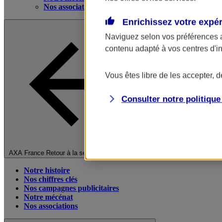
Nos associations
Enrichissez votre expé
Naviguez selon vos préférences 
contenu adapté à vos centres d'i
Vous êtes libre de les accepter, 
Consulter notre politiqu
Fermer le menu principal
AXA France
Retour à la section précédente
Notre histoire
Nos chiffres clés
Nos campagnes publicitaires
Notre mécénat
Nos associations