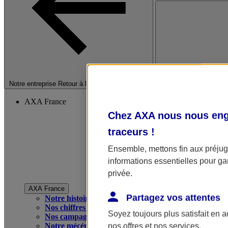
Fermer le menu princip
Notre entreprise
Retour à la section précédente
AXA France
Chez AXA nous nous enga
traceurs
!
Ensemble, mettons fin aux préjugé
informations essentielles pour gar
privée.
AXA France
Partagez vos attentes
Notre histoire
Nos chiffres clés
Soyez toujours plus satisfait en 
Nos campagnes publicitaires
Notre mécénat
nos offres et nos services.