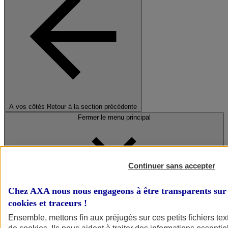
A vos côtés
Retour à la section précédente
Fermer le menu principal
Continuer sans accepter
Chez AXA nous nous engageons à être transparents sur 
cookies et traceurs
!
Préserver la nature et le climat
Ensemble, mettons fin aux préjugés sur ces petits fichiers te
Faire avancer la solidarité et l'inclusion