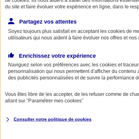
de
cookies
. Ils nous aident à traiter des informations essentie
Donner toute leur place aux territoires
du site et faire évoluer votre expérience en ligne, dans le resp
Porter l'élan du rugby féminin
Partagez vos attentes
Soyez toujours plus satisfait en acceptant les
cookies
de mes
utilisateurs qui nous aident à faire évoluer nos offres et nos 
Enrichissez votre expérience
Naviguez selon vos préférences avec les
cookies et traceur
personnalisation qui nous permettent d'afficher du contenu a
des publicités personnalisées et de suivre la performance
Vous êtes libre de les accepter, de les refuser comme de cha
allant sur
"Paramétrer mes
cookies
"
Nos actualités
Retour à la section précédente
Fermer le menu principal
Consulter notre politique de
cookies