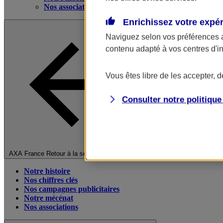
Nos associations
Enrichissez votre expé
Naviguez selon vos préférences 
contenu adapté à vos centres d'i
Vous êtes libre de les accepter, 
Consulter notre politiqu
Fermer le menu principal
AXA France
Retour à la section précédente
Notre histoire
Nos chiffres clés
Nos campagnes publicitaires
Notre mécénat
Nos associations