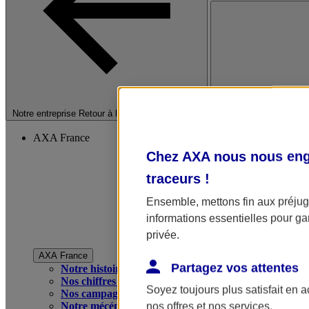
Fermer le menu princip
Notre entreprise
Retour à la section précédente
AXA France
Chez AXA nous nous enga
traceurs
!
Ensemble, mettons fin aux préjugé
informations essentielles pour gar
privée.
AXA France
Partagez vos attentes
Notre histoire
Nos chiffres clés
Soyez toujours plus satisfait en 
Nos campagnes publicitaires
Notre mécénat
nos offres et nos services.