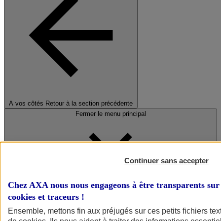
A vos côtés
Retour à la section précédente
Fermer le menu principal
Continuer sans accepter
Chez AXA nous nous engageons à être transparents sur 
cookies et traceurs
!
Préserver la nature et le climat
Ensemble, mettons fin aux préjugés sur ces petits fichiers te
Faire avancer la solidarité et l'inclusion