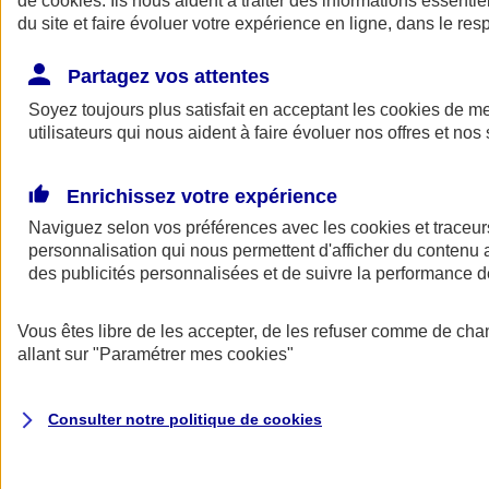
de
cookies
. Ils nous aident à traiter des informations essentie
Donner toute leur place aux territoires
du site et faire évoluer votre expérience en ligne, dans le resp
Porter l'élan du rugby féminin
Partagez vos attentes
Soyez toujours plus satisfait en acceptant les
cookies
de mes
utilisateurs qui nous aident à faire évoluer nos offres et nos 
Enrichissez votre expérience
Naviguez selon vos préférences avec les
cookies et traceur
personnalisation qui nous permettent d'afficher du contenu a
des publicités personnalisées et de suivre la performance
Vous êtes libre de les accepter, de les refuser comme de cha
allant sur
"Paramétrer mes
cookies
"
Nos actualités
Retour à la section précédente
Fermer le menu principal
Consulter notre politique de
cookies