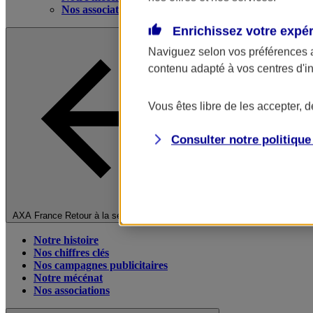
Nos associations
Enrichissez votre expé
Naviguez selon vos préférences 
contenu adapté à vos centres d'i
Vous êtes libre de les accepter, 
Consulter notre politiqu
Fermer le menu principal
AXA France
Retour à la section précédente
Notre histoire
Nos chiffres clés
Nos campagnes publicitaires
Notre mécénat
Nos associations