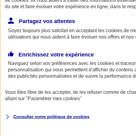
de
cookies
. Ils nous aident à traiter des informations essentie
Donner toute leur place aux territoires
du site et faire évoluer votre expérience en ligne, dans le resp
Porter l'élan du rugby féminin
Partagez vos attentes
Soyez toujours plus satisfait en acceptant les
cookies
de mes
utilisateurs qui nous aident à faire évoluer nos offres et nos 
Enrichissez votre expérience
Naviguez selon vos préférences avec les
cookies et traceur
personnalisation qui nous permettent d'afficher du contenu a
des publicités personnalisées et de suivre la performance
Vous êtes libre de les accepter, de les refuser comme de cha
allant sur
"Paramétrer mes
cookies
"
Nos actualités
Retour à la section précédente
Fermer le menu principal
Consulter notre politique de
cookies