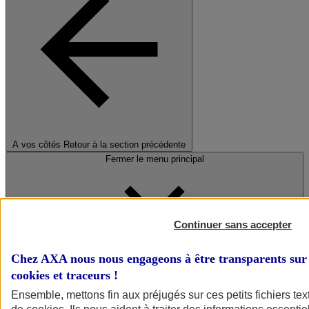
A vos côtés
Retour à la section précédente
Fermer le menu principal
Continuer sans accepter
Chez AXA nous nous engageons à être transparents sur 
cookies et traceurs
!
Préserver la nature et le climat
Ensemble, mettons fin aux préjugés sur ces petits fichiers te
Faire avancer la solidarité et l'inclusion