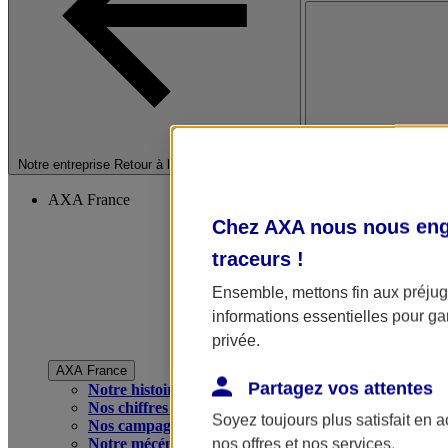
Fermer le menu princip
Notre entreprise
Retour à la section précédente
AXA France
Chez AXA nous nous enga
traceurs
!
Ensemble, mettons fin aux préjugé
informations essentielles pour gar
privée.
AXA France
Partagez vos attentes
Notre histoire
Nos chiffres clés
Soyez toujours plus satisfait en 
Nos campagnes publicitaires
Notre mécénat
nos offres et nos services.