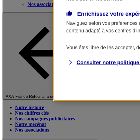
Nos associations
Enrichissez votre expé
Naviguez selon vos préférences 
contenu adapté à vos centres d'i
Vous êtes libre de les accepter, 
Consulter notre politiqu
Fermer le menu principal
AXA France
Retour à la section précédente
Notre histoire
Nos chiffres clés
Nos campagnes publicitaires
Notre mécénat
Nos associations