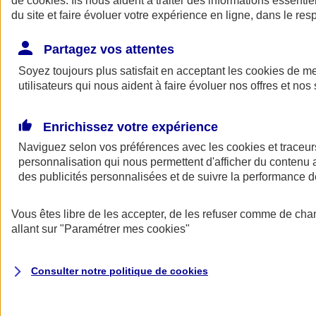
de
cookies
. Ils nous aident à traiter des informations essentie
Donner toute leur place aux territoires
du site et faire évoluer votre expérience en ligne, dans le resp
Porter l'élan du rugby féminin
Partagez vos attentes
Soyez toujours plus satisfait en acceptant les
cookies
de mes
utilisateurs qui nous aident à faire évoluer nos offres et nos 
Enrichissez votre expérience
Naviguez selon vos préférences avec les
cookies et traceur
personnalisation qui nous permettent d'afficher du contenu a
des publicités personnalisées et de suivre la performance
Vous êtes libre de les accepter, de les refuser comme de cha
allant sur
"Paramétrer mes
cookies
"
Nos actualités
Retour à la section précédente
Fermer le menu principal
Consulter notre politique de
cookies