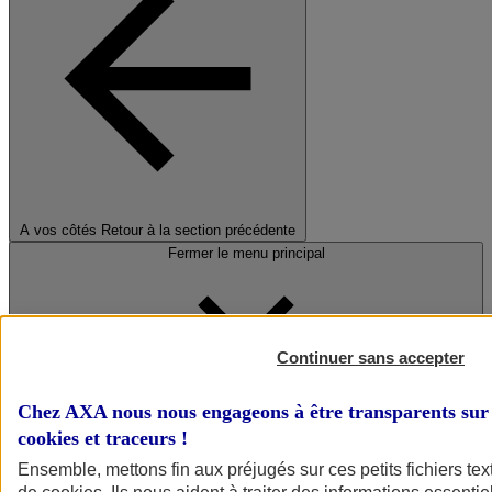
A vos côtés
Retour à la section précédente
Fermer le menu principal
Continuer sans accepter
Chez AXA nous nous engageons à être transparents sur 
cookies et traceurs
!
Préserver la nature et le climat
Ensemble, mettons fin aux préjugés sur ces petits fichiers te
Faire avancer la solidarité et l'inclusion