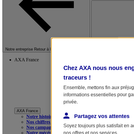
Fermer le menu princip
Notre entreprise
Retour à la section précédente
AXA France
Chez AXA nous nous enga
traceurs
!
Ensemble, mettons fin aux préjugé
informations essentielles pour gar
privée.
AXA France
Partagez vos attentes
Notre histoire
Nos chiffres clés
Soyez toujours plus satisfait en 
Nos campagnes publicitaires
Notre mécénat
nos offres et nos services.