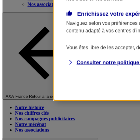
Nos associations
Enrichissez votre expé
Naviguez selon vos préférences 
contenu adapté à vos centres d'i
Vous êtes libre de les accepter, 
Consulter notre politiqu
Fermer le menu principal
AXA France
Retour à la section précédente
Notre histoire
Nos chiffres clés
Nos campagnes publicitaires
Notre mécénat
Nos associations