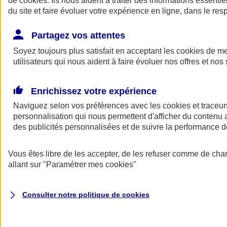
de
cookies
. Ils nous aident à traiter des informations essentie
Donner toute leur place aux territoires
du site et faire évoluer votre expérience en ligne, dans le resp
Porter l'élan du rugby féminin
Partagez vos attentes
Soyez toujours plus satisfait en acceptant les
cookies
de mes
utilisateurs qui nous aident à faire évoluer nos offres et nos 
Enrichissez votre expérience
Naviguez selon vos préférences avec les
cookies et traceur
personnalisation qui nous permettent d'afficher du contenu a
des publicités personnalisées et de suivre la performance
Vous êtes libre de les accepter, de les refuser comme de cha
allant sur
"Paramétrer mes
cookies
"
Nos actualités
Retour à la section précédente
Fermer le menu principal
Consulter notre politique de
cookies