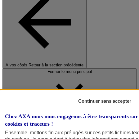
A vos côtés
Retour à la section précédente
Fermer le menu principal
Continuer sans accepter
Chez AXA nous nous engageons à être transparents sur 
cookies et traceurs
!
Préserver la nature et le climat
Ensemble, mettons fin aux préjugés sur ces petits fichiers te
Faire avancer la solidarité et l'inclusion