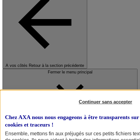
A vos côtés
Retour à la section précédente
Fermer le menu principal
Continuer sans accepter
Chez AXA nous nous engageons à être transparents sur 
cookies et traceurs
!
Préserver la nature et le climat
Ensemble, mettons fin aux préjugés sur ces petits fichiers te
Faire avancer la solidarité et l'inclusion