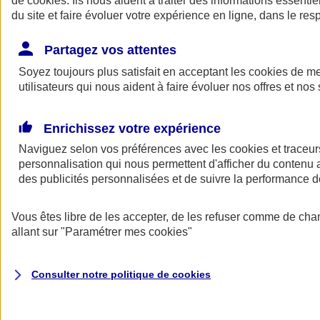
de
cookies
. Ils nous aident à traiter des informations essentie
Donner toute leur place aux territoires
du site et faire évoluer votre expérience en ligne, dans le resp
Porter l'élan du rugby féminin
Partagez vos attentes
Soyez toujours plus satisfait en acceptant les
cookies
de mes
utilisateurs qui nous aident à faire évoluer nos offres et nos 
Enrichissez votre expérience
Naviguez selon vos préférences avec les
cookies et traceur
personnalisation qui nous permettent d'afficher du contenu a
des publicités personnalisées et de suivre la performance
Vous êtes libre de les accepter, de les refuser comme de cha
allant sur
"Paramétrer mes
cookies
"
Nos actualités
Retour à la section précédente
Fermer le menu principal
Consulter notre politique de
cookies