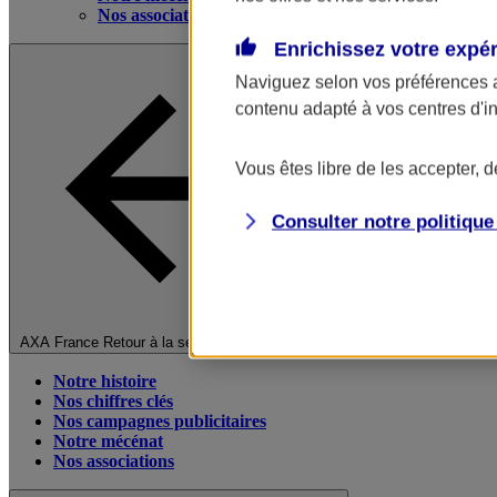
Nos associations
Enrichissez votre expé
Naviguez selon vos préférences 
contenu adapté à vos centres d'i
Vous êtes libre de les accepter, 
Consulter notre politiqu
Fermer le menu principal
AXA France
Retour à la section précédente
Notre histoire
Nos chiffres clés
Nos campagnes publicitaires
Notre mécénat
Nos associations