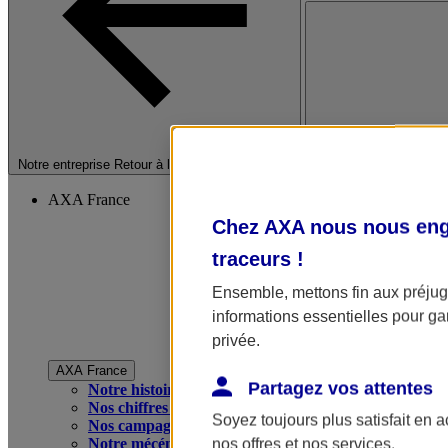
Fermer le menu princip
Notre entreprise
Retour à la section précédente
AXA France
Chez AXA nous nous enga
traceurs
!
Ensemble, mettons fin aux préjugé
informations essentielles pour gar
privée.
AXA France
Partagez vos attentes
Notre histoire
Nos chiffres clés
Soyez toujours plus satisfait en 
Nos campagnes publicitaires
Notre mécénat
nos offres et nos services.