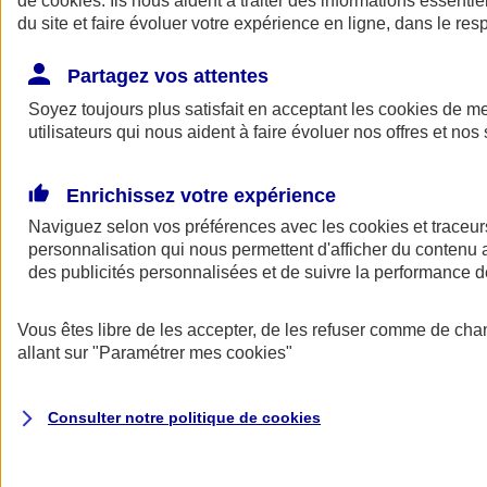
de
cookies
. Ils nous aident à traiter des informations essentie
Donner toute leur place aux territoires
du site et faire évoluer votre expérience en ligne, dans le resp
Porter l'élan du rugby féminin
Partagez vos attentes
Soyez toujours plus satisfait en acceptant les
cookies
de mes
utilisateurs qui nous aident à faire évoluer nos offres et nos 
Enrichissez votre expérience
Naviguez selon vos préférences avec les
cookies et traceur
personnalisation qui nous permettent d'afficher du contenu a
des publicités personnalisées et de suivre la performance
Vous êtes libre de les accepter, de les refuser comme de cha
allant sur
"Paramétrer mes
cookies
"
Nos actualités
Retour à la section précédente
Fermer le menu principal
Consulter notre politique de
cookies