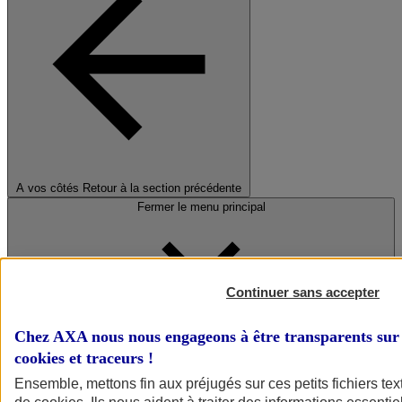
A vos côtés
Retour à la section précédente
Fermer le menu principal
Continuer sans accepter
Chez AXA nous nous engageons à être transparents sur 
cookies et traceurs
!
Préserver la nature et le climat
Ensemble, mettons fin aux préjugés sur ces petits fichiers te
Faire avancer la solidarité et l'inclusion