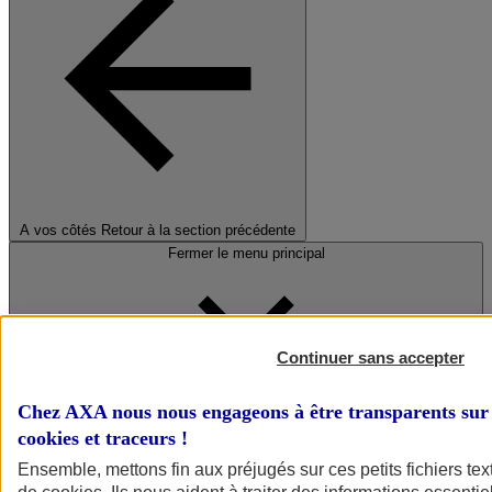
A vos côtés
Retour à la section précédente
Fermer le menu principal
Continuer sans accepter
Chez AXA nous nous engageons à être transparents sur 
cookies et traceurs
!
Préserver la nature et le climat
Ensemble, mettons fin aux préjugés sur ces petits fichiers te
Faire avancer la solidarité et l'inclusion