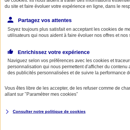
de
cookies
. Ils nous aident à traiter des informations essentie
Donner toute leur place aux territoires
du site et faire évoluer votre expérience en ligne, dans le resp
Porter l'élan du rugby féminin
Partagez vos attentes
Soyez toujours plus satisfait en acceptant les
cookies
de mes
utilisateurs qui nous aident à faire évoluer nos offres et nos 
Enrichissez votre expérience
Naviguez selon vos préférences avec les
cookies et traceur
personnalisation qui nous permettent d'afficher du contenu a
des publicités personnalisées et de suivre la performance
Vous êtes libre de les accepter, de les refuser comme de cha
allant sur
"Paramétrer mes
cookies
"
Nos actualités
Retour à la section précédente
Fermer le menu principal
Consulter notre politique de
cookies