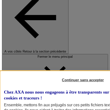
A vos côtés
Retour à la section précédente
Fermer le menu principal
Continuer sans accepter
Chez AXA nous nous engageons à être transparents sur 
cookies et traceurs
!
Préserver la nature et le climat
Ensemble, mettons fin aux préjugés sur ces petits fichiers te
Faire avancer la solidarité et l'inclusion