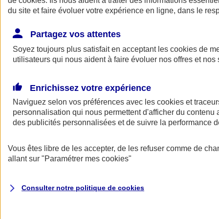
de
cookies
. Ils nous aident à traiter des informations essentie
Donner toute leur place aux territoires
du site et faire évoluer votre expérience en ligne, dans le resp
Porter l'élan du rugby féminin
Partagez vos attentes
Soyez toujours plus satisfait en acceptant les
cookies
de mes
utilisateurs qui nous aident à faire évoluer nos offres et nos 
Enrichissez votre expérience
Naviguez selon vos préférences avec les
cookies et traceur
personnalisation qui nous permettent d'afficher du contenu a
des publicités personnalisées et de suivre la performance
Vous êtes libre de les accepter, de les refuser comme de cha
allant sur
"Paramétrer mes
cookies
"
Nos actualités
Retour à la section précédente
Fermer le menu principal
Consulter notre politique de
cookies