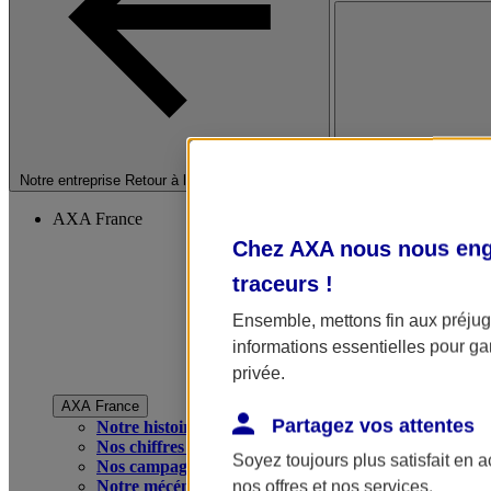
Fermer le menu princip
Notre entreprise
Retour à la section précédente
AXA France
Chez AXA nous nous enga
traceurs
!
Ensemble, mettons fin aux préjugé
informations essentielles pour gar
privée.
AXA France
Partagez vos attentes
Notre histoire
Nos chiffres clés
Soyez toujours plus satisfait en 
Nos campagnes publicitaires
Notre mécénat
nos offres et nos services.