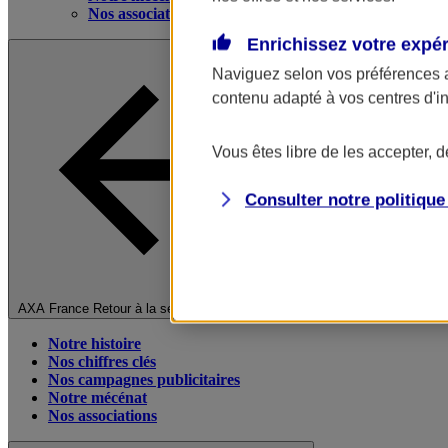
Nos associations
Enrichissez votre expé
Naviguez selon vos préférences 
contenu adapté à vos centres d'i
Vous êtes libre de les accepter, 
Consulter notre politiqu
Fermer le menu principal
AXA France
Retour à la section précédente
Notre histoire
Nos chiffres clés
Nos campagnes publicitaires
Notre mécénat
Nos associations