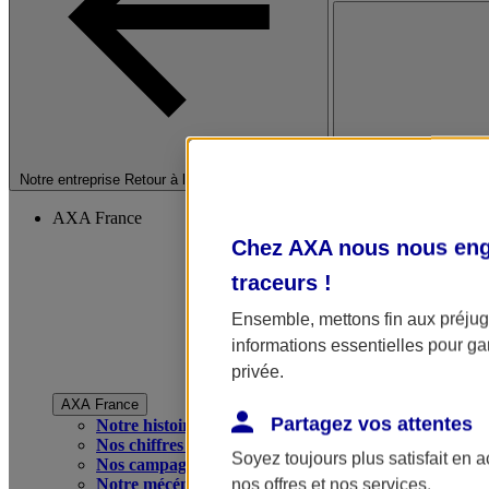
Fermer le menu princip
Notre entreprise
Retour à la section précédente
AXA France
Chez AXA nous nous enga
traceurs
!
Ensemble, mettons fin aux préjugé
informations essentielles pour gar
privée.
AXA France
Partagez vos attentes
Notre histoire
Nos chiffres clés
Soyez toujours plus satisfait en 
Nos campagnes publicitaires
Notre mécénat
nos offres et nos services.