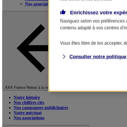
Nos associations
Enrichissez votre expé
Naviguez selon vos préférences 
contenu adapté à vos centres d'i
Vous êtes libre de les accepter, 
Consulter notre politiqu
Fermer le menu principal
AXA France
Retour à la section précédente
Notre histoire
Nos chiffres clés
Nos campagnes publicitaires
Notre mécénat
Nos associations