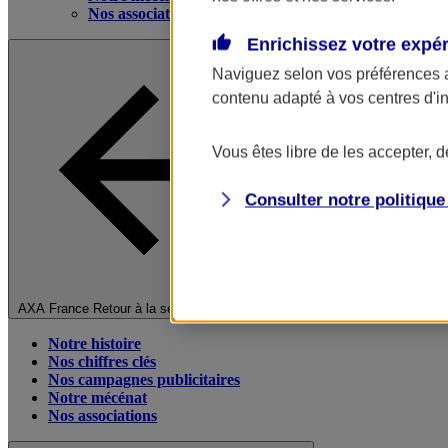
Nos associations
Enrichissez votre expé
Naviguez selon vos préférences 
contenu adapté à vos centres d'i
Vous êtes libre de les accepter, 
Consulter notre politiqu
Fermer le menu principal
AXA France
Retour à la section précédente
Notre histoire
Nos chiffres clés
Nos campagnes publicitaires
Notre mécénat
Nos associations