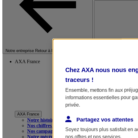
Fermer le menu princip
Notre entreprise
Retour à la section précédente
AXA France
Chez AXA nous nous enga
traceurs
!
Ensemble, mettons fin aux préjugé
informations essentielles pour gar
privée.
AXA France
Partagez vos attentes
Notre histoire
Nos chiffres clés
Soyez toujours plus satisfait en 
Nos campagnes publicitaires
Notre mécénat
nos offres et nos services.