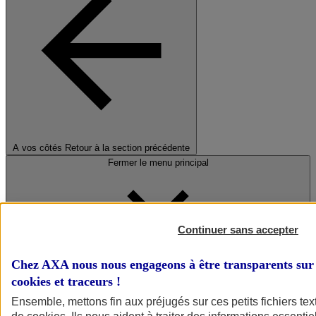
A vos côtés
Retour à la section précédente
Fermer le menu principal
Continuer sans accepter
Chez AXA nous nous engageons à être transparents sur 
cookies et traceurs
!
Préserver la nature et le climat
Ensemble, mettons fin aux préjugés sur ces petits fichiers te
Faire avancer la solidarité et l'inclusion