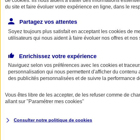
de
cookies
. Ils nous aident à traiter des informations essentie
Donner toute leur place aux territoires
du site et faire évoluer votre expérience en ligne, dans le resp
Porter l'élan du rugby féminin
Partagez vos attentes
Soyez toujours plus satisfait en acceptant les
cookies
de mes
utilisateurs qui nous aident à faire évoluer nos offres et nos 
Enrichissez votre expérience
Naviguez selon vos préférences avec les
cookies et traceur
personnalisation qui nous permettent d'afficher du contenu a
des publicités personnalisées et de suivre la performance
Vous êtes libre de les accepter, de les refuser comme de cha
allant sur
"Paramétrer mes
cookies
"
Nos actualités
Retour à la section précédente
Fermer le menu principal
Consulter notre politique de
cookies