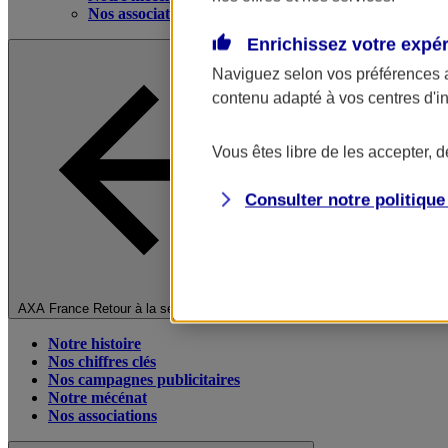
Nos associations
Enrichissez votre expé
Naviguez selon vos préférences 
contenu adapté à vos centres d'i
Vous êtes libre de les accepter, 
Consulter notre politiqu
Fermer le menu principal
AXA France
Retour à la section précédente
Notre histoire
Nos chiffres clés
Nos campagnes publicitaires
Notre mécénat
Nos associations