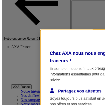
Fermer le menu princip
Notre entreprise
Retour à la section précédente
AXA France
Chez AXA nous nous enga
traceurs
!
Ensemble, mettons fin aux préjugé
informations essentielles pour gar
privée.
AXA France
Partagez vos attentes
Notre histoire
Nos chiffres clés
Soyez toujours plus satisfait en 
Nos campagnes publicitaires
Notre mécénat
nos offres et nos services.