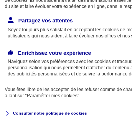
de
cookies
. Ils nous aident à traiter des informations essentie
Donner toute leur place aux territoires
du site et faire évoluer votre expérience en ligne, dans le resp
Porter l'élan du rugby féminin
Partagez vos attentes
Soyez toujours plus satisfait en acceptant les
cookies
de mes
utilisateurs qui nous aident à faire évoluer nos offres et nos 
Enrichissez votre expérience
Naviguez selon vos préférences avec les
cookies et traceur
personnalisation qui nous permettent d'afficher du contenu a
des publicités personnalisées et de suivre la performance
Vous êtes libre de les accepter, de les refuser comme de cha
allant sur
"Paramétrer mes
cookies
"
Nos actualités
Retour à la section précédente
Fermer le menu principal
Consulter notre politique de
cookies