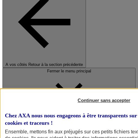
A vos côtés
Retour à la section précédente
Fermer le menu principal
Continuer sans accepter
Chez AXA nous nous engageons à être transparents sur 
cookies et traceurs
!
Préserver la nature et le climat
Ensemble, mettons fin aux préjugés sur ces petits fichiers te
Faire avancer la solidarité et l'inclusion